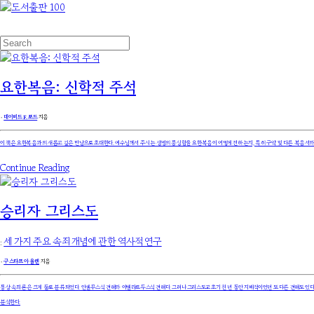
요한복음: 신학적 주석
۰
데이비드 F. 포드
지음
이 책은 요한복음과의 새롭고 깊은 만남으로 초대한다. 예수님께서 주시는 생명의 풍성함을 요한복음이 어떻게 전하는지, 특히 구약 및 다른 복음서
Continue Reading
승리자 그리스도
:
세 가지 주요 속죄 개념에 관한 역사적 연구
۰
구스타프 아울렌
지음
통상 속죄론은 크게 둘로 분류되었다. 안셀무스식 견해와 아벨라르두스식 견해다. 그러나 그리스도교 초기 천 년 동안 지배적이었던 또 다른 견해도 있다.
분석한다.