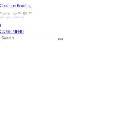
Continue Reading
Copyright ⓒ 도서출판 100
All Right Reserved.
ClOSE MENU