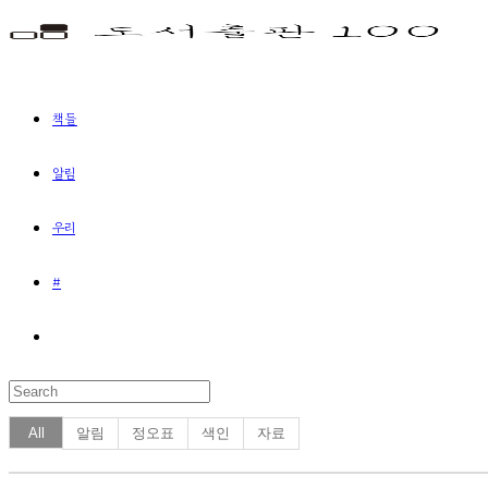
책들
알림
우리
#
All
알림
정오표
색인
자료