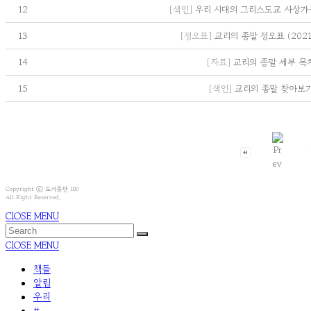
12
[색인]
우리 시대의 그리스도교 사상가
13
[정오표]
교리의 종말 정오표 (2021.
14
[자료]
교리의 종말 세부 목
15
[색인]
교리의 종말 찾아보
Copyright ⓒ 도서출판 100
All Right Reserved.
ClOSE MENU
ClOSE MENU
책들
알림
우리
#