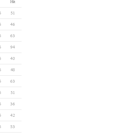
Hit
5
51
5
46
5
63
5
94
5
40
5
48
5
63
5
51
5
36
5
42
5
53