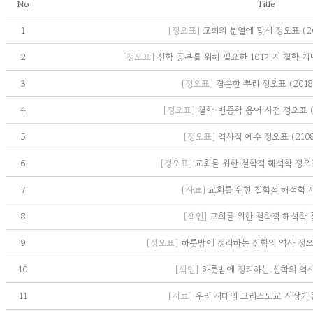
No
Title
1
[정오표]
교회의 분열에 맞서 정오표 (201
2
[정오표]
신학 공부를 위해 필요한 101가지 철학 개념 
3
[정오표]
겸손한 뿌리 정오표 (2018.
4
[정오표]
철학·변증학 용어 사전 정오표 (20
5
[정오표]
역사적 예수 정오표 (2108.
6
[정오표]
교회를 위한 철학적 해석학 정오표 
7
[자료]
교회를 위한 철학적 해석학 
8
[색인]
교회를 위한 철학적 해석학
9
[정오표]
하룻밤에 정리하는 신학의 역사 정오표 
10
[색인]
하룻밤에 정리하는 신학의 역
11
[자료]
우리 시대의 그리스도교 사상가