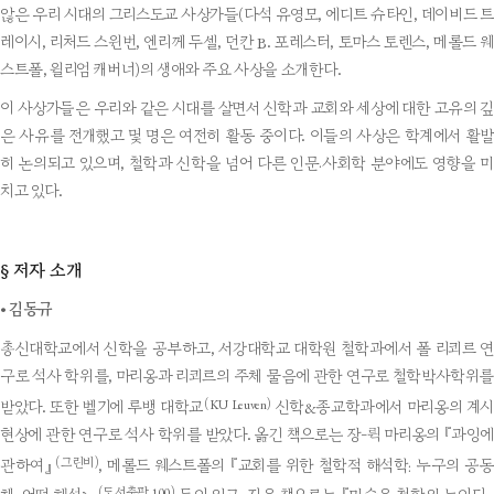
않은 우리 시대의 그리스도교 사상가들(다석 유영모, 에디트 슈타인, 데이비드 트
레이시, 리처드 스윈번, 엔리께 두셀, 던칸 B. 포레스터, 토마스 토렌스, 메롤드 웨
스트폴, 윌리엄 캐버너)의 생애와 주요 사상을 소개한다.
이 사상가들은 우리와 같은 시대를 살면서 신학과 교회와 세상에 대한 고유의 깊
은 사유를 전개했고 몇 명은 여전히 활동 중이다. 이들의 사상은 학계에서 활발
히 논의되고 있으며, 철학과 신학을 넘어 다른 인문·사회학 분야에도 영향을 미
치고 있다.
저자 소개
§
•
김동규
총신대학교에서 신학을 공부하고, 서강대학교 대학원 철학과에서 폴 리쾨르 연
구로 석사 학위를, 마리옹과 리쾨르의 주체 물음에 관한 연구로 철학박사학위를
(KU Leuven)
받았다. 또한 벨기에 루뱅 대학교
신학&종교학과에서 마리옹의 계시
현상에 관한 연구로 석사 학위를 받았다. 옮긴 책으로는 장-뤽 마리옹의 『과잉에
(그린비)
관하여』
, 메롤드 웨스트폴의 『교회를 위한 철학적 해석학: 누구의 공동
(도서출판 100)