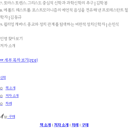
7. 토마스 토렌스: 그리스도 중심적 신학과 과학신학의 추구 | 김학봉
8. 메롤드 웨스트폴: 포스트모더니즘의 예언적 음성을 전유해 낸 프로테스탄트 철
학자 | 김동규
9. 윌리엄 캐버너: 종교와 정치 관계를 탐색하는 비판적 정치신학자 | 손민석
인명 찾아보기
저자 소개
☞ 세부 목차 보기(PDF)
신학
໐
책 소개
໐
저자 소개
໐
차례
구매
책 소개
저자 소개
차례
구매
|
|
|