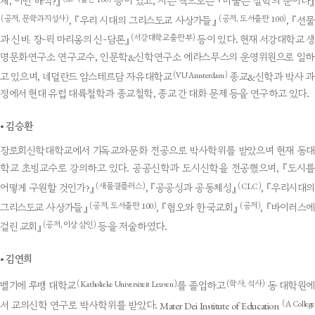
체, 어떤 해석?』
등이 있고, 지은 책으로는 『미술은 철학의 눈이다
(공저, 문학과지성사)
(공저, 도서출판 100)
, 『우리 시대의 그리스도교 사상가들』
, 『선
(서강대학교출판부)
과 신비: 장-뤽 마리옹의 신-담론』
등이 있다. 현재 서강대학교 생
명문화연구소 연구교수, 인문학&신학연구소 에라스무스의 운영위원으로 일하
(VU Amsterdam)
고 있으며, 네덜란드 암스테르담 자유대학교
종교&신학과 박사 과
정에서 현대 유럽 대륙철학과 종교철학, 종교 간 대화 문제 등을 연구하고 있다.
•
김승환
장로회신학대학교에서 기독교와문화 전공으로 박사학위를 받았으며 현재 동대
학교 초빙교수로 강의하고 있다. 공공신학과 도시신학을 전공했으며, 『도시를
(새물결플러스)
(CLC)
어떻게 구원할 것인가?』
, 『공공성과 공동체성』
, 『우리시대의
(공저, 도서출판 100)
(공저)
그리스도교 사상가들』
, 『혐오와 한국교회』
, 『바이러스에
(공저, 이상 삼인)
걸린 교회』
등을 저술하였다.
•
김연희
(Katholieke Universiteit Leuven)
(학사, 석사)
벨기에 루뱅 대학교
를 졸업하고
동 대학원
(A College
서 교의신학 연구로 박사학위를 받았다. Mater Dei Institute of Education