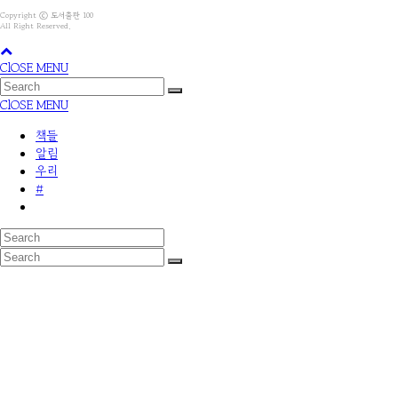
Copyright ⓒ 도서출판 100
All Right Reserved.
ClOSE MENU
ClOSE MENU
책들
알림
우리
#