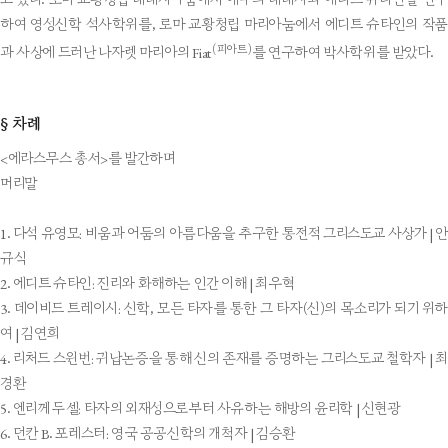
하여 영성신학 석사학위를, 로마 교황청립 마리아눔에서 에디트 슈타인의 작품
(피아트)
과 사상에 드러난 나자렛 마리아의 Fiat
를 연구하여 박사학위를 받았다.
차례
§
<에라스무스 총서>를 발간하며
머리말
1. 다석 유영모: 비움과 어둠의 아름다움을 추구한 통전적 그리스도교 사상가 | 안
규식
2. 에디트 슈타인: 진리와 화해하는 인간 이해 | 최우혁
3. 데이비드 트레이시: 신학, 모든 타자를 통한 그 타자(신)의 목소리가 되기 위하
여 | 김연희
4. 리처드 스윈번: 귀납논증을 통해 신의 존재를 증명하는 그리스도교 철학자 | 최
경환
5. 엔리께 두셀: 타자의 외재성으로부터 사유하는 해방의 윤리학 | 신현광
6. 던칸 B. 포레스터: 영국 공공신학의 개척자 | 김승환