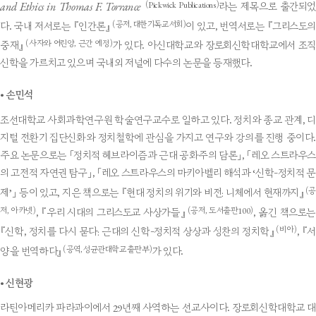
and Ethics in Thomas F. Torrance
(Pickwick Publications)
라는 제목으로 출간되었
(공저, 대한기독교서회)
다. 국내 저서로는 『인간론』
이 있고, 번역서로는 『그리스도의
(사자와 어린양, 근간 예정)
중재』
가 있다. 아신대학교와 장로회신학대학교에서 조직
신학을 가르치고 있으며 국내외 저널에 다수의 논문을 등재했다.
•
손민석
조선대학교 사회과학연구원 학술연구교수로 일하고 있다. 정치와 종교 관계, 디
지털 전환기 집단신화와 정치철학에 관심을 가지고 연구와 강의를 진행 중이다.
주요 논문으로는 「정치적 헤브라이즘과 근대 공화주의 담론」, 「레오 스트라우스
의 고전적 자연권 탐구」, 「레오 스트라우스의 마키아벨리 해석과 ‘신학-정치적 문
(공
제’」 등이 있고, 지은 책으로는 『현대 정치의 위기와 비전: 니체에서 현재까지』
저, 아카넷)
(공저, 도서출판100)
, 『우리 시대의 그리스도교 사상가들』
, 옮긴 책으로는
(비아)
『신학, 정치를 다시 묻다: 근대의 신학-정치적 상상과 성찬의 정치학』
, 『서
(공역, 성균관대학교출판부)
양을 번역하다』
가 있다.
•
신현광
라틴아메리카 파라과이에서 29년째 사역하는 선교사이다. 장로회신학대학교 대