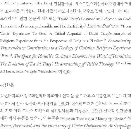
of Dublin City University, Ireland)
에서 전임강사를, 웨스트민스터신학대학원대학교에
서 조교수를 역임했다. 현재 가톨릭 수도자 신학원 교수로 일하고 있다. 데이비드
트레이시에 관한 논문과 저서로는 “David Tracy’s Postmodern Reflection on God:
Louvain Studies
Towards God’s Incomprehensible and Hidden Infinity,”
30, “Fro
‘Limit’ Experiences To God: A Critical Appraisal of David Tracy’s Analysis of
Encountering
Religious Experience from the Perspective of Religious Pluralism,”
Transcendence: Contributions to a Theology of Christian Religious Experience
The Quest for Plausible Christian Discourse in a World of Pluralities:
(Peeters)
,
The Evolution of David Tracy’s Understanding of ‘Public Theology’
(Peter Lang
AG, Internationaler Verlag der Wissenschaften)
가 있다.
•
김학봉
목원대학교와 장로회신학대학교에서 신학을 공부하고 스코틀랜드 에든버러 대
(David Fergusson)
학교에서 신학 석사와 박사학위를 받았다. 데이비드 퍼거슨
교수
의 지도 아래 토마스 토렌스의 삼위일체론과 기독론에 근간한 신학적 인간론에
대한 박사 논문을 썼으며, 이 논문은 Princeton Theological Monograph Series에서
Person, Personhood, and the Humanity of Christ: Christocentric Anthropology