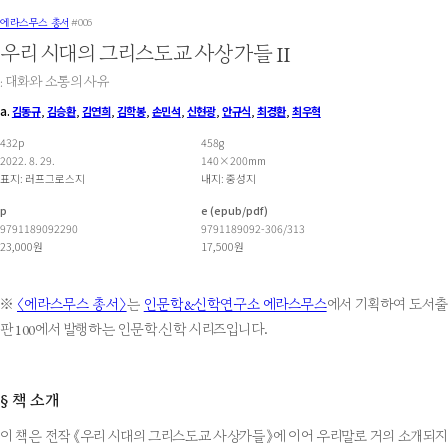
에라스무스 총서
#006
우리 시대의 그리스도교 사상가들 II
: 대화와 소통의 사유
a.
김동규
,
김승환
,
김연희
,
김학봉
,
손민석
,
신현광
,
안규식
,
최경환
,
최우혁
432p
458g
2022. 8. 29.
140×200mm
표지: 러프그로스지
내지: 중성지
p
e (epub/pdf)
9791189092290
9791189092-306/313
23,000원
17,500원
※
〈에라스무스 총서〉
는
인문학&신학연구소 에라스무스
에서 기획하여 도서
판 100에서 발행하는 인문학·신학 시리즈입니다.
책 소개
§
이 책은 전작 《우리 시대의 그리스도교 사상가들》에 이어 우리말로 거의 소개되지