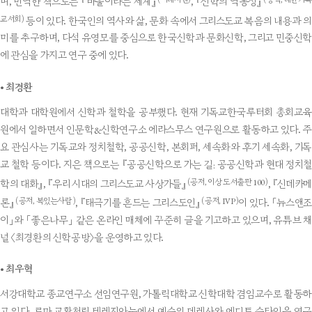
며, 번역한 책으로는 『바울이라는 세계』
, 『신학의 역동성』
교서회)
등이 있다. 한국인의 역사와 삶, 문화 속에서 그리스도교 복음의 내용과 의
미를 추구하며, 다석 유영모를 중심으로 한국신학과 문화신학, 그리고 민중신학
에 관심을 가지고 연구 중에 있다.
•
최경환
대학과 대학원에서 신학과 철학을 공부했다. 현재 기독교한국루터회 총회교육
원에서 일하면서 인문학&신학연구소 에라스무스 연구원으로 활동하고 있다. 주
요 관심사는 기독교와 정치철학, 공공신학, 본회퍼, 세속화와 후기 세속화, 기독
교 철학 등이다. 지은 책으로는 『공공신학으로 가는 길: 공공신학과 현대 정치철
(공저, 이상 도서출판 100)
학의 대화』, 『우리 시대의 그리스도교 사상가들』
, 『신데카
(공저, 복있는사람)
(공저, IVP)
론』
, 『태극기를 흔드는 그리스도인』
이 있다. 「뉴스앤
이」와 「좋은나무」 같은 온라인 매체에 꾸준히 글을 기고하고 있으며, 유튜브 채
널 〈최경환의 신학공방〉을 운영하고 있다.
•
최우혁
서강대학교 종교연구소 선임연구원, 가톨릭대학교 신학대학 겸임교수로 활동하
고 있다. 로마 교황청립 테레지아눔에서 예수의 데레사와 에디트 슈타인을 연구