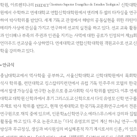
(Instituto Superior Evangélico de Estudios Teológicos)
학원, 아르헨티나의 ISEDET
신학대
원에서 수학하고 연세대학교 연합신학대학원에서 엔리께 두셀의 타자성을 연구
하여 박사학위를 받았다. 세계 기독교 관점에서 해방의 공동실현을 위한 라틴아
메리카 사상에 관심을 가지고 연구하며 선교적 실천을 하고 있다. 선교 교육 활동
과 인디헤나 부족의 주권과 인권을 지키는 사역에 대한 공로가 인정되어 제21회
언더우드 선교상을 수상하였다. 연세대학교 연합신학대학원 객원교수로 선교 신
학을 강의하고 있다.
•
안규식
충남대학교에서 역사학을 공부하고, 서울신학대학교 신학대학원에서 목회학
석사 학위를, 런던대학교 킹스칼리지런던에서 유럽 기독 민주주의 모델의 한국
에서 발생 가능성을 연구한 논문으로 종교사회학 석사 학위를 받았다. 이후 연세
대학교 대학원 신학과에서 후기 그리스도교 신학으로서 다석 유영모 신학 연구를
주제로 박사 학위를 받았고, 현재 연세대학교 한국기독교문화연구소에서 전문
연구원으로 재직 중에 있으며, 인문학&신학연구소 에라스무스에서 강의와 집필
활동을 하고 있다. 주요 논문으로는 「다석 유영모의 없이 계신 하나님 연구―개
방성과 무규정성, 생성과 비시원성의 비실체론적 자기 계시로서의 신론」이 있으
(이레서원)
(공역, 대한기