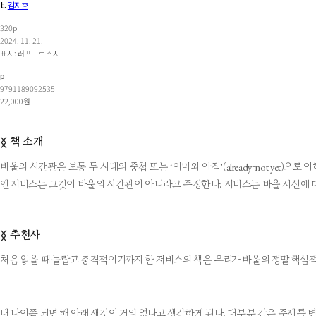
t.
김지호
320p
2024. 11. 21.
표지: 러프그로스지
p
9791189092535
22,000원
책 소개
ᛝ
바울의 시간관은 보통 두 시대의 중첩 또는 ‘이미와 아직’(already-not ye
앤 저비스는 그것이 바울의 시간관이 아니라고 주장한다. 저비스는 바울 서신에 대
추천사
ᛝ
처음 읽을 때 놀랍고 충격적이기까지 한 저비스의 책은 우리가 바울의 정말 핵심적
내 나이쯤 되면 해 아래 새것이 거의 없다고 생각하게 된다. 대부분 같은 주제를 변