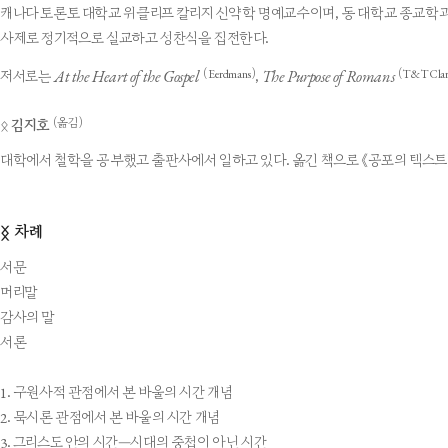
캐나다 토론토 대학교 위클리프 칼리지 신약학 명예교수이며, 동 대학교 종교학
사제로 정기적으로 설교하고 성찬식을 집전한다.
At the Heart of the Gospel
The Purpose of Romans
(Eerdmans)
(T & T Cla
저서로는
,
(옮김)
ᛟ
김지호
대학에서 철학을 공부했고 출판사에서 일하고 있다. 옮긴 책으로 《공포의 텍스트》, 
차례
ᛝ
서문
머리말
감사의 말
서론
1. 구원사적 관점에서 본 바울의 시간 개념
2. 묵시론 관점에서 본 바울의 시간 개념
3. 그리스도 안의 시간―시대의 중첩이 아닌 시간