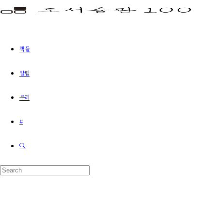
책들
알림
우리
#