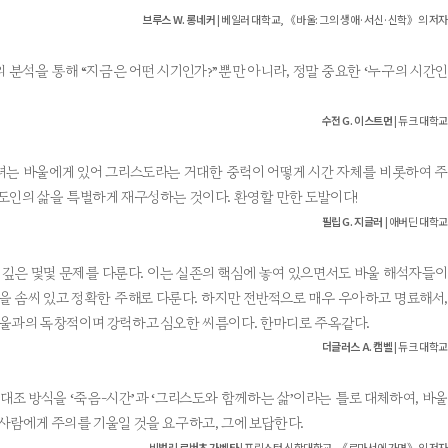
브루스 W. 롱네커
| 베일러 대학교, 《바울: 그의 생애·서신·신학》의 저자
 분석을 통해 “지금은 어떤 시기인가?”뿐만 아니라, 정말 중요한 ‘누구의 시간인
수전 G. 이스트먼
| 듀크 대학교
녀는 바울에게 있어 그리스도라는 거대한 중력이 어떻게 시간 자체를 비롯하여 주
스도인의 삶을 특별하게 재구성하는 것이다. 환영할 만한 도발이다!
필립 G. 지글러
| 애버딘 대학교
장 깊은 몇몇 문제를 다룬다. 이는 실존의 핵심에 놓여 있으면서도 바울 해석자들이
문을 솜씨 있고 정확한 주해로 다룬다. 하지만 전반적으로 매우 우아하고 명료해서,
바울과의 독창적이며 강력하고 심오한 씨름이다. 한마디로 주옥같다.
더글러스 A. 캠벨
| 듀크 대학교
대조 방식을 ‘죽음-시간’과 ‘그리스도와 함께하는 삶’이라는 틀로 대체하여, 바울
사람에게 주의를 기울일 것을 요구하고, 그에 보답한다.
비벌리 로버츠 가벤타
| 프린스턴 신학대학교, 《로마서에 가면》의 저자