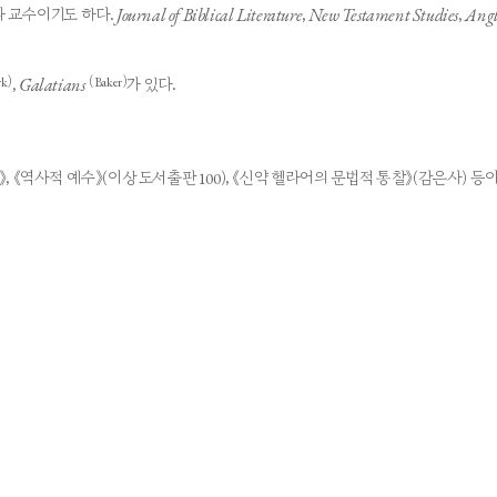
Journal of Biblical Literature
New Testament Studies
Angl
과 교수이기도 하다.
,
,
Galatians
rk)
(Baker)
,
가 있다.
《역사적 예수》(이상 도서출판 100), 《신약 헬라어의 문법적 통찰》(감은사) 등이