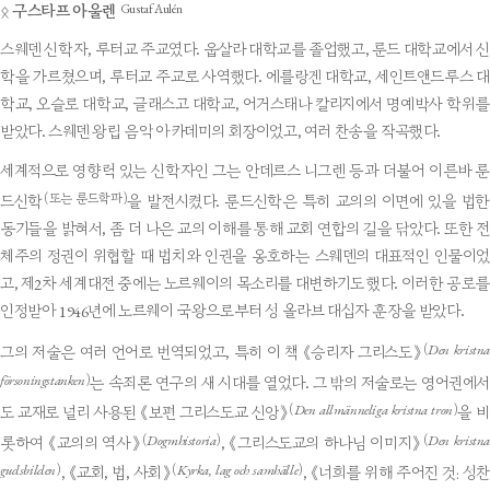
Gustaf Aulén
ᛟ
구스타프 아울렌
스웨덴 신학자, 루터교 주교였다. 웁살라 대학교를 졸업했고, 룬드 대학교에서 신
학을 가르쳤으며, 루터교 주교로 사역했다. 에를랑겐 대학교, 세인트앤드루스 대
학교, 오슬로 대학교, 글래스고 대학교, 어거스태나 칼리지에서 명예박사 학위를
받았다. 스웨덴 왕립 음악 아카데미의 회장이었고, 여러 찬송을 작곡했다.
세계적으로 영향력 있는 신학자인 그는 안데르스 니그렌 등과 더불어 이른바 룬
(또는 룬드학파)
드신학
을 발전시켰다. 룬드신학은 특히 교의의 이면에 있을 법한
동기들을 밝혀서, 좀 더 나은 교의 이해를 통해 교회 연합의 길을 닦았다. 또한 전
체주의 정권이 위협할 때 법치와 인권을 옹호하는 스웨덴의 대표적인 인물이었
고, 제2차 세계대전 중에는 노르웨이의 목소리를 대변하기도 했다. 이러한 공로를
인정받아 1946년에 노르웨이 국왕으로부터 성 올라브 대십자 훈장을 받았다.
Den kristna
(
그의 저술은 여러 언어로 번역되었고, 특히 이 책 《승리자 그리스도》
försoningstanken
)
는 속죄론 연구의 새 시대를 열었다. 그 밖의 저술로는 영어권에서
Den allmänneliga kristna tron
(
)
도 교재로 널리 사용된 《보편 그리스도교 신앙》
을 비
Dogmhistoria
Den kristna
(
)
(
롯하여 《교의의 역사》
, 《그리스도교의 하나님 이미지》
gudsbilden
Kyrka, lag och samhälle
)
(
)
, 《교회, 법, 사회》
, 《너희를 위해 주어진 것: 성찬