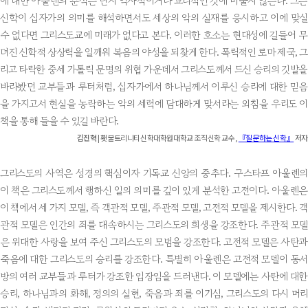
에 대한 아울렌의 분석은 단지 역사적이거나 교리적인 것에 머물지 않는다. 그는
신학이 십자가의 의미를 해석하면서도 세상의 악의 실재를 응시하고 이에 맞설
수 없다면 그리스도교에 미래가 없다고 본다. 이러한 호소는 현대성에 길들어 무
뎌진 신학적 상상력을 일깨워 복음의 야성을 되찾게 한다. 폭력적인 로마 제국, 
리고 타락한 중세 가톨릭 문명의 위협 가운데서 그리스도께서 드신 승리의 깃발을
바라봤던 교부들과 루터처럼, 십자가에서 하나님께서 이루신 승리에 대한 믿음
을 가지고서 현실을 농락하는 악의 세력에 담대하게 맞서라는 외침을 우리도 이
책을 통해 들을 수 있길 바란다.
김진혁
| 횃불트리니티신학대학원대학교 조직신학 교수,
『질문하는 신학』
저자
그리스도의 사역은 성경의 핵심이자 기독교 신앙의 중추다. 구스타프 아울렌의
이 책은 그리스도께서 행하신 일의 의미를 깊이 있게 분석한 고전이다. 아울렌은
이 책에서 세 가지 모델, 즉 객관적 모델, 주관적 모델, 고전적 모델을 제시한다. 객
관적 모델은 인간의 죄를 대속하시는 그리스도의 희생을 강조한다. 주관적 모델
은 위대한 사랑을 보여 주신 그리스도의 모범을 강조한다. 고전적 모델은 사탄과
죽음에 대한 그리스도의 승리를 강조한다. 특별히 아울렌은 고전적 모델이 동서
방의 여러 교부들과 루터가 강조한 입장임을 드러낸다. 이 모델에는 사탄에 대한
승리, 하나님과의 화해, 정의의 실현, 죽음과 죄를 이기심, 그리스도의 다시 머리