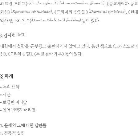
För eder utgiven. En bok om nattvardens offermotiv
(
)
의 희생 모티프》
, 《종교개혁과 공교
Reformation och katolicitet
Dramat och symbolerna
(
)
(
)
회성》
, 《드라마와 상징들》
, 《현
Jesus i nutida historisk forskning
(
)
역사 연구의 예수》
등이 있다.
(옮김)
ᛟ
김지호
대학에서 철학을 공부했고 출판사에서 일하고 있다. 옮긴 책으로 《그리스도교의
신》, 《교리의 종말》, 《독일 철학 개론》 등이 있다.
차례
ᛝ
• 논의 요약
• 서문
• 보급판 머리말
• 영어 번역자 머리말
1. 문제와 그에 대한 답변들
1. 전통적 설명