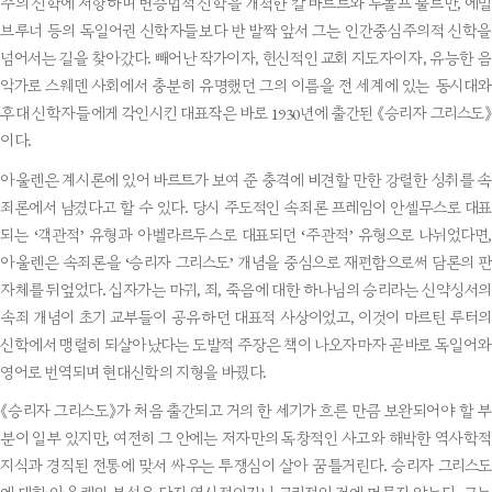
주의 신학에 저항하며 변증법적 신학을 개척한 칼 바르트와 루돌프 불트만, 에밀
브루너 등의 독일어권 신학자들보다 반 발짝 앞서 그는 인간중심주의적 신학을
넘어서는 길을 찾아갔다. 빼어난 작가이자, 헌신적인 교회 지도자이자, 유능한 음
악가로 스웨덴 사회에서 충분히 유명했던 그의 이름을 전 세계에 있는 동시대와
후대 신학자들에게 각인시킨 대표작은 바로 1930년에 출간된 《승리자 그리스도》
이다.
아울렌은 계시론에 있어 바르트가 보여 준 충격에 비견할 만한 강렬한 성취를 속
죄론에서 남겼다고 할 수 있다. 당시 주도적인 속죄론 프레임이 안셀무스로 대표
되는 ‘객관적’ 유형과 아벨라르두스로 대표되던 ‘주관적’ 유형으로 나뉘었다면,
아울렌은 속죄론을 ‘승리자 그리스도’ 개념을 중심으로 재편함으로써 담론의 판
자체를 뒤엎었다. 십자가는 마귀, 죄, 죽음에 대한 하나님의 승리라는 신약성서의
속죄 개념이 초기 교부들이 공유하던 대표적 사상이었고, 이것이 마르틴 루터의
신학에서 맹렬히 되살아났다는 도발적 주장은 책이 나오자마자 곧바로 독일어와
영어로 번역되며 현대신학의 지형을 바꿨다.
《승리자 그리스도》가 처음 출간되고 거의 한 세기가 흐른 만큼 보완되어야 할 부
분이 일부 있지만, 여전히 그 안에는 저자만의 독창적인 사고와 해박한 역사학적
지식과 경직된 전통에 맞서 싸우는 투쟁심이 살아 꿈틀거린다. 승리자 그리스도