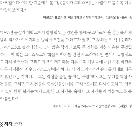
라도 말이다. 이러한 기준에서 볼 때, 《승리자 그리스도》는 세월이 흐를수록 더욱
탁월해 보인다.”
야로슬라프 펠리칸
| 예일대학교 역사학 석좌교수. 〈1970년판 서문〉 중
“1930년 웁살라 대학교에서 영향력 있는 강연을 통해 구스타프 아울렌은 속죄 개
념의 역사가 이야기되는 방식에 도전을 가하고자 했고, 그 강의는 이 책 《승리자
그리스도》로 출간되었다. … 이 짧은 책이 그토록 큰 영향을 미친 이유는 무엇일
까? … 이 책은 그리스도교의 핵심 이야기를 완전히 드라마적인 면에서 독창적으
로 다시 풀어낸다. 그리고 이 책이 제기하는 다른 속죄 개념들에 대한 주된 비판은
다른 개념들이 예수 그리스도 안에서 하나님의 이 드라마적인 승리를 제대로 다루
지 않았다는 것이다. … 그는 역설을 즐길 줄 아는 사람이다. 그는 우리를 핵심 사
건들로, 그리고 그 사건들의 중심인물인 예수 그리스도께로 다시 인도하고, 어둠
과 빛이 환원 불가능하게 조합된 그 사건들 속에서 그 사건들과 씨름하도록 몰
아붙인다.”
데이비드 F. 포드
| 케임브리지 대학교 신학 흠정교수. 〈서문〉 중
저자 소개
ᛝ