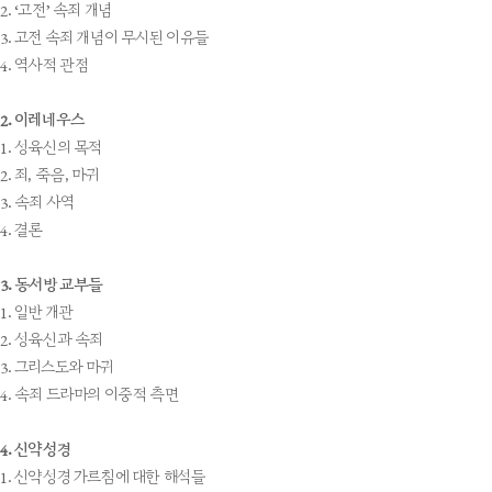
2. ‘고전’ 속죄 개념
3. 고전 속죄 개념이 무시된 이유들
4. 역사적 관점
2. 이레네우스
1. 성육신의 목적
2. 죄, 죽음, 마귀
3. 속죄 사역
4. 결론
3. 동서방 교부들
1. 일반 개관
2. 성육신과 속죄
3. 그리스도와 마귀
4. 속죄 드라마의 이중적 측면
4. 신약성경
1. 신약성경 가르침에 대한 해석들