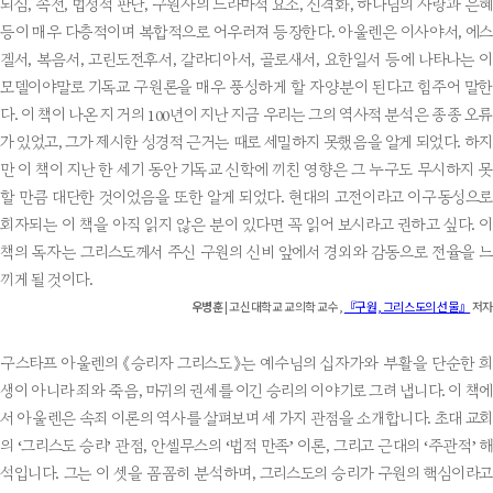
되심, 속전, 법정적 판단, 구원사의 드라마적 요소, 신격화, 하나님의 사랑과 은혜
등이 매우 다층적이며 복합적으로 어우러져 등장한다. 아울렌은 이사야서, 에스
겔서, 복음서, 고린도전후서, 갈라디아서, 골로새서, 요한일서 등에 나타나는 이
모델이야말로 기독교 구원론을 매우 풍성하게 할 자양분이 된다고 힘주어 말한
다. 이 책이 나온 지 거의 100년이 지난 지금 우리는 그의 역사적 분석은 종종 오류
가 있었고, 그가 제시한 성경적 근거는 때로 세밀하지 못했음을 알게 되었다. 하지
만 이 책이 지난 한 세기 동안 기독교 신학에 끼친 영향은 그 누구도 무시하지 못
할 만큼 대단한 것이었음을 또한 알게 되었다. 현대의 고전이라고 이구동성으로
회자되는 이 책을 아직 읽지 않은 분이 있다면 꼭 읽어 보시라고 권하고 싶다. 이
책의 독자는 그리스도께서 주신 구원의 신비 앞에서 경외와 감동으로 전율을 느
끼게 될 것이다.
우병훈
| 고신대학교 교의학 교수,
『구원, 그리스도의 선물』
저자
구스타프 아울렌의 《승리자 그리스도》는 예수님의 십자가와 부활을 단순한 희
생이 아니라 죄와 죽음, 마귀의 권세를 이긴 승리의 이야기로 그려 냅니다. 이 책에
서 아울렌은 속죄 이론의 역사를 살펴보며 세 가지 관점을 소개합니다. 초대 교회
의 ‘그리스도 승리’ 관점, 안셀무스의 ‘법적 만족’ 이론, 그리고 근대의 ‘주관적’ 해
석입니다. 그는 이 셋을 꼼꼼히 분석하며, 그리스도의 승리가 구원의 핵심이라고