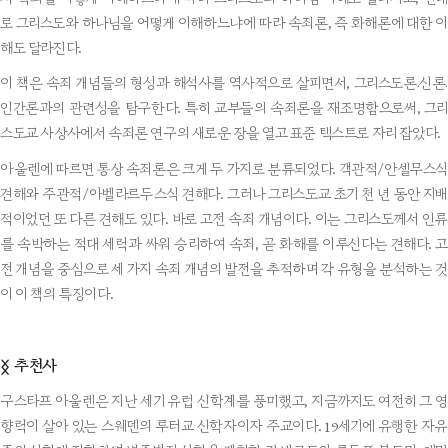
로 그리스도와 하나님을 어떻게 이해하느냐에 따라 속죄론, 즉 화해론에 대한 이
해도 달라진다.
이 책은 속죄 개념들의 형성과 해석사를 역사적으로 살피면서, 그리스도론·신론·
인간론과의 관련성을 탐구한다. 특히 교부들의 속죄론을 재조명함으로써, 그리
스도교 사상사에서 속죄론 연구의 새로운 장을 열고 표준 텍스트로 자리 잡았다.
아울렌에 따르면 통상 속죄론은 크게 두 가지로 분류되었다. 객관적/안셀무스식
견해와 주관적/아벨라르두스식 견해다. 그러나 그리스도교 초기 천 년 동안 지배
적이었던 또 다른 견해도 있다. 바로 고전 속죄 개념이다. 이는 그리스도께서 인류
를 속박하는 적대 세력과 싸워 승리하여 속죄, 곧 화해를 이루신다는 견해다. 고
전 개념을 중심으로 세 가지 속죄 개념의 발전을 추적하며 각 유형을 분석하는 것
이 이 책의 특징이다.
추천사
ᛝ
구스타프 아울렌은 지난 세기 유럽 신학계를 풍미했고, 지금까지도 여전히 그 영
향력이 살아 있는 스웨덴의 루터교 신학자이자 주교이다. 19세기에 유행한 자유