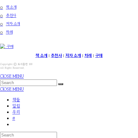
໐
책 소개
໐
추천사
໐
저자 소개
໐
차례
구매
책 소개
추천사
저자 소개
차례
구매
|
|
|
|
Copyright ⓒ 도서출판 100
All Right Reserved.
ClOSE MENU
ClOSE MENU
책들
알림
우리
#