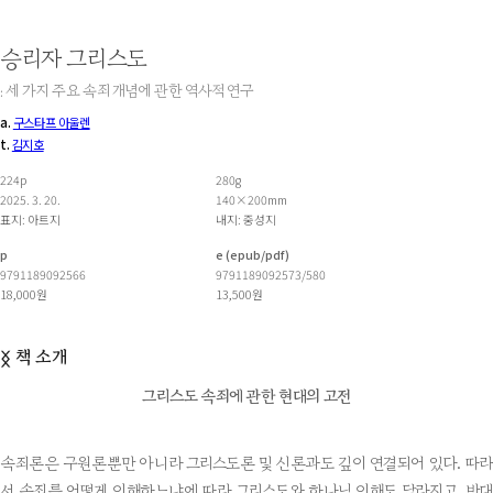
승리자 그리스도
: 세 가지 주요 속죄 개념에 관한 역사적 연구
a.
구스타프 아울렌
t.
김지호
224p
280g
2025. 3. 20.
140×200mm
표지: 아트지
내지: 중성지
p
e (epub/pdf)
9791189092566
9791189092573/580
18,000원
13,500원
책 소개
ᛝ
그리스도 속죄에 관한 현대의 고전
속죄론은 구원론뿐만 아니라 그리스도론 및 신론과도 깊이 연결되어 있다. 따라
서 속죄를 어떻게 이해하느냐에 따라 그리스도와 하나님 이해도 달라지고, 반대