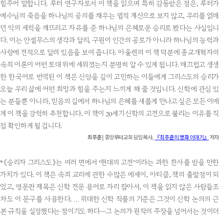
힘주어 말합니다. 루터 연구자로서 이 책을 읽으며 특히 감동받은 점은, 루터가
예수님의 죽음을 하나님의 공의를 채우는 법적 계산으로 보지 않고, 우리를 얽매
던 악의 세력을 깨뜨리고 자유를 준 하나님의 은혜로운 승리로 봤다는 사실입니
다. 이는 안셀무스의 생각과 달리, 구원이 인간의 공로가 아니라 하나님의 능력과
사랑에 전적으로 달려 있음을 보여 줍니다. 아울렌의 이 책 덕분에 종교개혁자의
속죄 이론이 어떤 토대 위에 세워졌는지 분명히 알 수 있게 됩니다. 매끄럽고 생생
한 한국어로 번역된 이 책은 신앙을 깊이 고민하는 이들에게 그리스도의 승리가
오늘 우리 삶에 어떤 희망과 힘을 주는지 느끼게 해 줄 것입니다. 신학에 관심 있
는 분들뿐 아니라, 믿음의 길에서 하나님의 은혜를 새롭게 만나고 싶은 모든 이에
게 이 책을 강력히 추천합니다. 이 책이 20세기 신학의 고전으로 불리는 이유를 직
접 확인하게 될 겁니다.
최주훈
| 중앙루터교회 담임목사,
『최주훈의 명화 이야기』
저자
“《승리자 그리스도》는 여러 면에서 ‘현대의 고전’이라는 과한 찬사를 받을 만한
가치가 있다. 이 책은 속죄 교리에 관한 수많은 에세이, 아티클, 책의 출발점이 되
었고, 영문판 제목은 신학 전문 용어로 자리 잡아서, 이 책을 읽지 않은 사람들조
차도 이 문구를 사용한다. … 위대한 신학 작품의 기준은 그것이 신학 논의의 근
본 규칙을 설정했다는 점이기도 하다―그 논의가 원작의 주장을 넘어서는 것이더