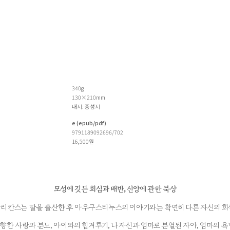
340g
130×210mm
내지: 중성지
e (epub/pdf)
9791189092696/702
16,500원
모성에 깃든 회심과 배반, 신앙에 관한 묵상
나탈리 칸스는 딸을 출산한 후 아우구스티누스의 이야기와는 확연히 다른 자신의 
한 사랑과 분노, 아이와의 힘겨루기, 나 자신과 엄마로 분열된 자아, 엄마의 욕망