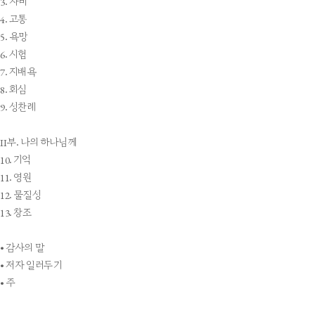
3. 자비
4. 고통
5. 욕망
6. 시험
7. 지배욕
8. 회심
9. 성찬례
II부. 나의 하나님께
10. 기억
11. 영원
12. 물질성
13. 창조
• 감사의 말
• 저자 일러두기
• 주