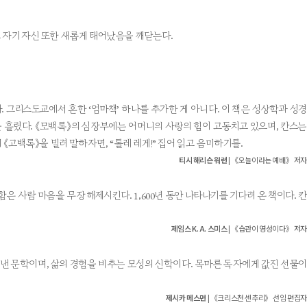
 자기 자신 또한 새롭게 태어났음을 깨닫는다.
. 그리스도교에서 흔한 ‘엄마책’ 하나를 추가한 게 아니다. 이 책은 성상학과 성경
 흘렸다. 《모백록》의 심장부에는 어머니의 사랑의 힘이 고동치고 있으며, 칸스는
고백록》을 빌려 말하자면, “톨레 레게!” 집어 읽고 음미하기를.
티시 해리슨 워런
| 《오늘이라는 예배》 저자
 사람 마음을 무장 해제시킨다. 1,600년 동안 나타나기를 기다려 온 책이다. 칸
제임스 K. A. 스미스
| 《습관이 영성이다》 저자
낸 문학이며, 삶의 경험을 비추는 모성의 신학이다. 목마른 독자에게 값진 선물이
제시카 메스먼
| 《크리스천 센추리》 선임 편집자