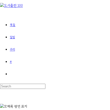
책들
알림
우리
#