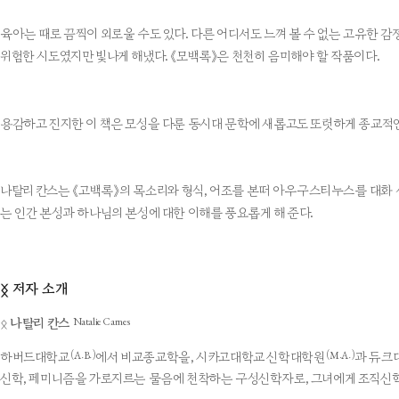
육아는 때로 끔찍이 외로울 수도 있다. 다른 어디서도 느껴 볼 수 없는 고유한 
위험한 시도였지만 빛나게 해냈다. 《모백록》은 천천히 음미해야 할 작품이다.
용감하고 진지한 이 책은 모성을 다룬 동시대 문학에 새롭고도 또렷하게 종교적인
나탈리 칸스는 《고백록》의 목소리와 형식, 어조를 본떠 아우구스티누스를 대화 상
는 인간 본성과 하나님의 본성에 대한 이해를 풍요롭게 해 준다.
저자 소개
ᛝ
Natalie Carnes
ᛟ
나탈리 칸스
(A.B.)
(M.A.)
하버드대학교
에서 비교종교학을, 시카고대학교 신학대학원
과 듀크
신학, 페미니즘을 가로지르는 물음에 천착하는 구성신학자로, 그녀에게 조직신학