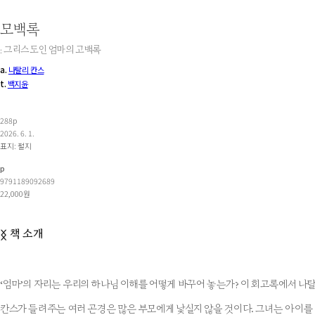
모백록
: 그리스도인 엄마의 고백록
a.
나탈리 칸스
t.
백지윤
288p
2026. 6. 1.
표지: 펄지
p
9791189092689
22,000원
책 소개
ᛝ
‘엄마’의 자리는 우리의 하나님 이해를 어떻게 바꾸어 놓는가? 이 회고록에서 
칸스가 들려주는 여러 곤경은 많은 부모에게 낯설지 않을 것이다. 그녀는 아이를 향