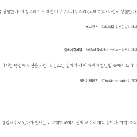
을 성찰한다. 이 장르의 시조 격인 아우구스티누스의 《고백록》과 나란히 성찰한다.
토니 존스
| 《하나님을 읽는 연습》 저자
클레어 칼라일
| 《마음의 철학자: 키르케고르 평전》 저자
 내재한 맹점에 도전을 가한다. 칸스는 엄마와 아이 사이의 친밀함 속에서 드러나
캐서린 리키츠
| 《The Mother Artist》 저자
 겸임교수로 있다가 현재는 듀크대학교에서 신학 교수로 재직 중이다. 미학, 조