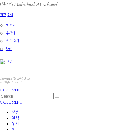
Motherhood: A Confession
(원서명:
)
경건
,
신학
໐
책 소개
໐
추천사
໐
저자 소개
໐
차례
구매
Copyright ⓒ 도서출판 100
All Right Reserved.
ClOSE MENU
ClOSE MENU
책들
알림
우리
#