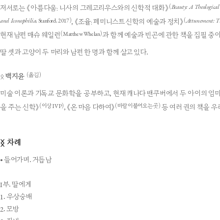
Beauty: A Theologica
(
저서로는 《아름다움: 니사의 그레고리우스와의 신학적 대화》
and Iconophilia
Attunement: Th
, Stanford, 2017)
(
, 《조율: 페미니스트 신학의 예술과 정치》
(Matthew Whelan)
현재 남편 매슈 웨일런
과 함께 예술과 빈곤에 관한 책을 집필 중이
딸 셋과 고양이 두 마리와 남편 한 명과 함께 살고 있다.
(옮김)
ᛟ
백지윤
미술 이론과 기독교 문화학을 공부하고, 현재 캐나다 밴쿠버에서 두 아이의 엄마로
(이상 IVP)
(바람이불어오는곳)
을 주는 신학》
, 《온 마음 다하여》
등 여러 권의 책을 우
차례
ᛝ
• 들어가며. 거듭남
I부. 딸에게
1. 우상숭배
2. 모방