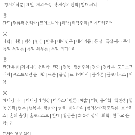
| 청지기직분 | 체벌 | 체외수정 | 총체성의 원칙 | 칠대 죄악
㉪
칸트 | 컴퓨터 윤리학 | 코이노니아 | 쾌락 | 쾌락주의 | 키에르케고어
㉫
타락 | 타율 | 탐식 | 탐심 | 탐욕 | 태아연구 | 테러리즘 | 통정 | 특질-공리주의 |
특질-목적론 | 특질-의무론 | 특질-이기주의
㉬
판단 유형 | 페미니즘 윤리학 | 편견 | 평등 | 평등주의 | 평화 | 평화론 | 포르노그
래피 | 포스트모던 윤리학 | 표준 | 품성 | 프라이버시 | 플라톤 | 플로티노스 | 피
임
㉭
하나님 나라 | 하나님의 형상 | 하우스타펠른 | 해害 | 해방 윤리학 | 핵전쟁 | 행
동 윤리 | 행복 | 행복론 | 행형학 | 형벌 | 형식주의 | 형이상학적 도덕론 | 호스피
스 | 혼외 출생 | 홀로코스트 | 환대 | 황금률 | 회복적 정의 | 회칙 | 힌두교 윤리
학 | 힘
표제어 영문 색인