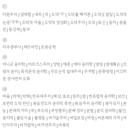
㉢
(성)
다원주의 | 담대함 | 대죄 | 덕 | 도덕
| 도덕률 폐지론 | 도덕성 발달 | 도덕적
(증명)
논증
| 도덕적 자율 | 도덕적 정당화 | 도덕주의 | 도박 | 독신 | 동거 | 동물
권 | 동성애 | 동의
㉣
라우셴부시 | 레즈비언 | 로봇공학
㉤
마니교 윤리학 | 마르크스주의 | 망명 | 매춘 | 메타 윤리학 | 명령 | 명예훼손 | 모
방의 윤리 | 목적론적 윤리학 | 무모순적 절대주의 | 무저항 | 문화명령 | 미끄러
운 경사면의 오류
㉥
바울 | 박애 | 박해 | 반유대주의 | 배상, 응보 | 범죄 | 법 | 변증법적 윤리학 | 보건 |
보편적 도덕 판단 | 복음전도의 윤리적 측면 | 복음주의 윤리학 | 복지국가 | 본
능 | 본래적 가치 | 부 | 부도덕 | 부정행위 | 분배 정의 | 분별 | 분석 윤리학 | 불안,
윤리적 | 불임시술 | 불평등 | 비기술주의 | 비밀보장 | 비방 | 비본래적 가치 | 비
인지주의 | 비자발적 | 비자연주의 | 비폭력