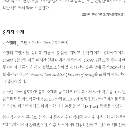
사회 속에서 신앙과 삶
을 일치시키려고 힘쓰는 모든 신앙인에게 아주 유
익한 책이어서 적극 추천한다.
조용훈
| 한남대학교 기독교학과 교수
저자 소개
ᛝ
Stanley J. Grenz (1950-2005)
ᛟ
스탠리 J. 그렌츠
스탠리 그렌츠는 침례교 전통에 충실한 기독교 신학자이자 윤리학자이다.
1950년 1월 7일 미국 미시간 알페나에서 출생하여, 2005년 3월 11일 캐나다 밴
쿠버에서 이른 아침에 뇌출혈로 소천하였다. 55년의 짧은 생애 동안 2005년 11
Named God and the Question of Being
월 출간된 유고작
을 포함하여 26권이
나 집필하였다.
1973년 미국 콜로라도 볼더 소재의 콜로라도 대학교에서 학사 학위를, 1976년
콜로라도 덴버신학교에서 M.Div 학위를, 1978년 독일 뮌헨대학교에서 볼프하
르트 판넨베르크의 지도 하에 신학박사 논문을 쓰고 D.Theol. 학위를 받았다.
(현, 프로
위니펙 시에서 목사로 섬기면서 동시에 위니펙대학교와 위니펙신학교
비던스신학교)
에서 강의했으며, 이후 노스아메리칸침례신학교, 밴쿠버 캐리신학