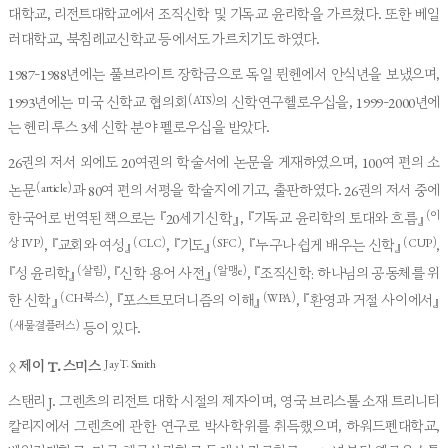
대학교, 리전트대학교에서 조직신학 및 기독교 윤리학을 가르쳤다. 또한 베일
러대학교, 북침례교신학교 등에서도 가르치기도 하였다.
1987-1988년에는 풀브라이트 장학금으로 독일 뮌헨에서 안식년을 보냈으며,
(ATS)
1993년에는 미국 신학교 협의회
의 신학연구헬로우십을, 1999-2000년에
는 헨리 루스 3세 신학 분야 펠로우십을 받았다.
26권의 저서 외에도 20여권의 학술서에 논문을 게재하였으며, 100여 편의 소
(article)
논문
과 80여 편의 서평을 학술지에 기고, 출판하였다. 26권의 저서 중에
(이
한국어로 번역된 책으로는 『20세기 신학』, 『기독교 윤리학의 토대와 흐름』
상 IVP)
(CLC)
(SFC)
(CUP)
, 『교회와 여성』
, 『기도』
, 『누구나 쉽게 배우는 신학』
,
(살림)
(알맹e)
『성 윤리학』
, 『신학 용어 사전』
, 『조직신학: 하나님의 공동체를 위
(CH북스)
(WPA)
한 신학』
, 『포스트모더니즘의 이해』
, 『환영과 거절 사이에서』
(새물결플러스)
등이 있다.
Jay T. Smith
ᛟ
제이 T. 스미스
스탠리 J. 그렌츠의 리전트 대학 시절의 제자이며, 영국 브리스톨 소재 트리니티
칼리지에서 그렌츠에 관한 연구로 박사학위를 취득했으며, 하워드펜대학교,