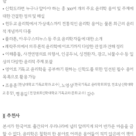
함
• 신학도라면 누구나 알아야 하는 총 300여 개의 주요 윤리학 용어 및 주제에
대한 간결한 정의 및 해설
• 힌두교 윤리학에서 가상섹스까지 전통적인 윤리학 용어는 물론 최근의 윤리
적 개념까지 다룸
• 플라톤, 아우구스티누스 등 주요 윤리학자들에 대한 소개
• 쾌락주의에서 의무론적 윤리학에 이르기까지 다양한 관점과 견해 정리
• 이해충돌, 사전연명의료 의향서, 인공두뇌, 성전환자, 광고, 뇌물수수 등 일
상의 다양한 윤리적 주제 포괄
• 영어로 기독교 윤리학을 공부하기 원하는 신학도를 위한 엄선된 필수 용어
목록으로 활용 가능
(한남대학교 기독교학과 교수)
(한국기독교 윤리학회 회장, 전 호남신학대학
• 조용훈
, 노영상
교 총장)
(전 장로회신학대학교 기독교와 문화 교수)
, 맹용길
감수
추천사
ᛝ
본서가 한국어로 출간되어 우리나라에 널리 알려지게 되어 반가운 마음을 금
할 수 없다. 윤리학은 철학의 한 분야로 어려운 용어들이 적지 않은데 이 책이