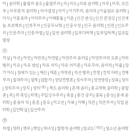
어 | 윤리학 | 율법의 용도 | 율법주의 | 의 | 의도 | 의료 윤리학 | 의무 | 의무, 조건
부 | 의무론적 윤리학 | 의사결정 | 의지 | 이기주의, 윤리적 | 이슬람교 윤리학 |
이식 | 이중효과 | 이타주의 | 이해충돌 | 이혼 | 인간 본성 | 인간 존엄성 | 인간게
놈 프로젝트 | 인격주의 | 인공두뇌학 | 인공수정 | 인구 윤리학 | 인권 | 인도주
의 | 인문주의 | 인종차별 | 일 | 일반 윤리학 | 일부다처제 | 일부일처제 | 일요일
법령
㉨
자살 | 자선 | 자연 | 자연권 | 자연법 | 자연주의 윤리설 | 자연주의적 오류 | 자위
행위 | 자유 | 자유 방임 | 자유 의지 | 자유 의지론 | 자유주의, 윤리적 | 자율 | 장
기 이식 | 장애가 있는 | 재산 | 재혼 | 저작권 | 적선 행위 | 전쟁 | 전적 타락 | 전체
주의 | 절대주의 | 절제 | 접합자 | 정당전쟁론 | 정서주의 | 정언명령 | 정욕 | 정의
(학)
| 정적주의 | 정직 | 정치
| 제도 윤리학 | 존재 윤리 | 종교개혁 윤리학 | 종말
론 | 죄 | 죄 죽임 | 죄책 | 주일성수주의 | 죽음 | 중간 공리 | 중독 | 중상 | 중세 윤
리학 | 중용의 덕 | 중혼 | 증오 | 지고선 | 지복 | 지혜 | 직관 | 직관주의 | 직업 윤
리학 | 집단학살 | 집산주의
㉩
(적인)
차별 | 착취 | 책무 | 책임 | 처녀성 | 철학적 윤리학 | 청교도
| 청소년 윤리학