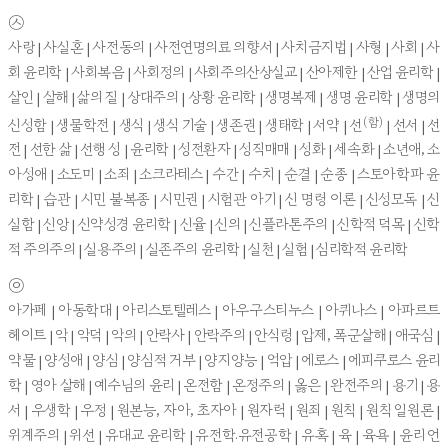
㉦
사랑 | 사실혼 | 사전동의 | 사전연명의료 의향서 | 사치금지법 | 사형 | 사회 | 사
회 윤리학 | 사회복음 | 사회정의 | 사회주의산상설교 | 산아제한 | 산업 윤리학 |
살인 | 살해 | 삶의 질 | 상대주의 | 상황 윤리학 | 생명복제 | 생명 윤리학 | 생명의
(함)
신성함 | 생물학전 | 생식 | 생식 기술 | 생존권 | 생태학 | 서약 | 선
| 선서 | 선
전 | 선한 삶 | 선행 성 | 윤리학 | 성전환자 | 성직매매 | 성화 | 세속화 | 소년애, 소
아성애 | 소도미 | 소죄 | 소크라테스 | 수간 | 수치 | 순결 | 순종 | 스토아학파 윤
리학 | 습관 | 시민 불복종 | 시민권 | 시험관 아기 | 신 명령 이론 | 신성모독 | 신
실함 | 신앙 | 신약성경 윤리학 | 신율 | 신의 | 신플라톤주의 | 신학적 덕목 | 신학
적 주의주의 | 실용주의 | 실존주의 윤리학 | 실천 | 실험 | 심리학적 윤리학
㉧
아가페 | 아동학대 | 아리스토텔레스 | 아우구스티누스 | 아퀴나스 | 아파르트
헤이트 | 악 | 악덕 | 악의 | 안락사 | 안락주의 | 안식령 | 압제, 폭군살해 | 애국심 |
약물 | 양성애 | 양심 | 양심적 거부 | 양지양능 | 억압 | 에로스 | 에피쿠로스 윤리
학 | 영아 살해 | 예수님의 윤리 | 온전함 | 온정주의 | 옳은 | 완전주의 | 용기 | 용
서 | 우생학 | 우정 | 원본능, 자아, 초자아 | 원자력 | 원죄 | 원칙 | 원칙 일원론 |
위계주의 | 위선 | 유대교 윤리학 | 유전학·유전공학 | 유혹 | 육 | 육욕 | 윤리 언