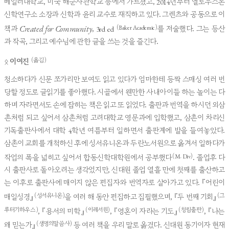
베일러대학교, 미국 해군사관학교 등에서 가르쳤고, 2014년부터 옐로우스톤
신학연구소 소장과 신학과 윤리 교수로 재직하고 있다. 그렌츠와 공동으로 이
Created for Community
(Baker Academic)
책과
, 3rd ed
를 저술했다. 그는 등산
과 작곡, 그리고 예수님에 관한 글을 쓰는 것을 즐긴다.
(옮김)
ᛟ
이여진
청소하다가 신문 쪼가리만 보여도 읽고 있다가 엄마한테 등짝 스매싱 여러 번
당할 정도로 글읽기를 좋아했다. 시골에서 웬만한 사내아이들 하는 놀이는 다
하며 자라면서도 손에 잡히는 책은 읽고 또 읽었다. 출판과 번역을 하시던 외삼
촌처럼 되고 싶어서 삼촌처럼 고려대학교 영문과에 입학했고, 삼촌이 차리신
기독출판사에서 대학 4학년 여름부터 일하면서 출판계에 발을 들여놓았다.
삼촌이 교회를 개척하신 후에 성서유니온과 두란노서원으로 옮겨서 일하다가
(M. Div)
작업의 폭을 넓히고 싶어서 합동신학대학원에서 공부했다
. 졸업후 다
시 출판사로 돌아오려는 생각었지만, 신대원 졸업 열흘 만에 첫째를 출산하고
는 이후로 출판사에 매이지 않은 편집자와 번역자로 살아가고 있다. 『어린이
(성서유니온)
(그
매일성경』
을 여러 해 동안 편집하고 집필했으며, 『두 번째 기회』
루터기하우스)
(이레서원)
(청림출판)
, 『용서의 미학』
, 『영혼이 자라는 기도』
, 『나는
(생명의말씀사)
왜 믿는가』
등 여러 책을 우리 말로 옮겼다. 신대원 동기이자 현재