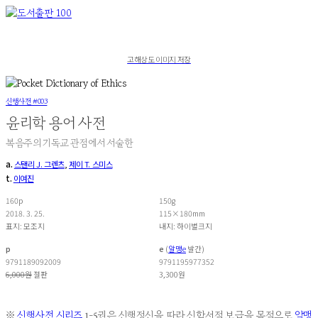
고해상도 이미지 저장
신행사전 #003
윤리학 용어 사전
복음주의 기독교 관점에서 서술한
a.
스탠리 J. 그렌츠
,
제이 T. 스미스
t.
이여진
160p
150g
2018. 3. 25.
115×180mm
표지: 모조지
내지: 하이벌크지
p
e
(
알맹e
발간)
9791189092009
9791195977352
6,000원
절판
3,300원
※
신행사전 시리즈
1-5권은 신행정신을 따라 신학서적 보급을 목적으로
알맹