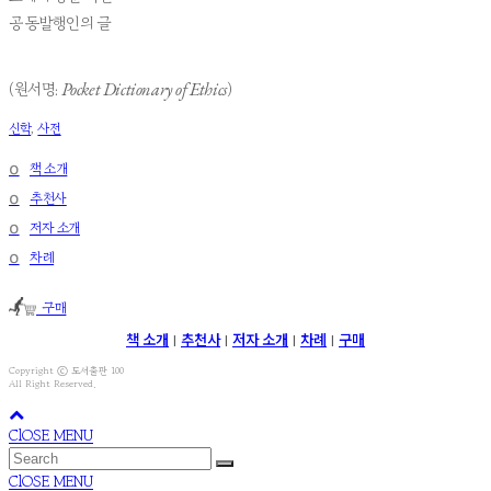
공동발행인의 글
Pocket Dictionary of Ethics
(원서명:
)
신학
,
사전
໐
책 소개
໐
추천사
໐
저자 소개
໐
차례
구매
책 소개
추천사
저자 소개
차례
구매
|
|
|
|
Copyright ⓒ 도서출판 100
All Right Reserved.
ClOSE MENU
ClOSE MENU