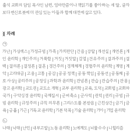
출석 교회의 담임 목사인 남편, 엄마만큼이나 책읽기를 좋아하는 세 딸, 글자
보다 변신로봇에 더 관심 있는 아들과 함께 대전에 살고 있다.
차례
ᛝ
㉠
가난 | 가상섹스 | 가정규범 | 가족 | 가치판단 | 간음 | 강탈 | 개선설 | 개연론 | 개
인 윤리학 | 개인주의 | 거룩함 | 거짓 | 거짓말 | 검열 | 견유주의 | 결과주의 | 결
백 | 결의론 | 결정론 | 결혼 | 경건주의 | 경제체제 | 경험주의 윤리학 | 계명 | 계
약 | 고리대금 | 고용 | 고통 | 공감 | 공공 정책 | 공동 책임 | 공동선 | 공동체 | 공
로 사상 | 공리주의 | 공정성 | 과학과 윤리학 | 관념론 | 관습 | 관습주의 | 관용 |
광고 윤리학 | 교도권 | 교도소 개혁 | 교부 윤리학 | 교육, 도덕 | 교회법 | 교회와
국가 | 구약성경 윤리학 | 국제질서 | 군비축소 | 군사력 | 권력 | 권리 | 규범 | 규
범 윤리학 | 규정주의 | 규칙 의무론 | 그리스도를 본받음 | 근친상간 | 금기 | 금
욕 | 긍휼 | 기근 | 기독교 윤리학 | 기본 덕목 | 기술 윤리학 | 기아 | 기업 윤리학
㉡
나태 | 낙태 | 난민 | 내부고발 | 노동 윤리학 | 노예제도 | 뇌물수수 | 니힐리즘