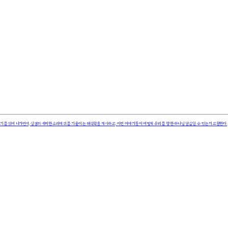
를 읽어 나가면서, 성경의 세미한 소리에 귀를 기울이는 해석학을 제시하고, 이런 이야기들이 어떻게 우리를 향한 하나님 말씀일 수 있는지 고찰한다.