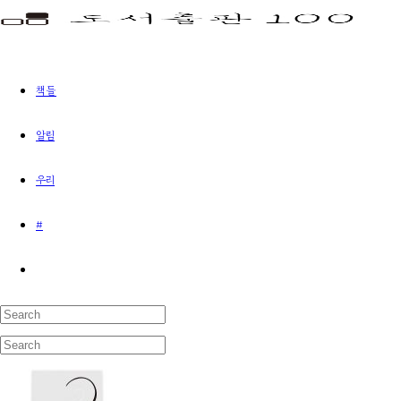
책들
알림
우리
#