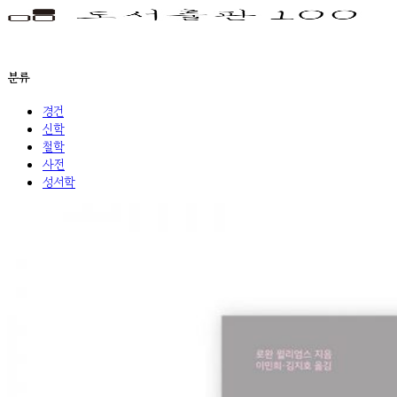
분류
경건
신학
철학
사전
성서학