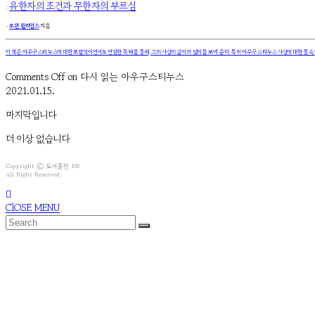
:
유한자의 조건과 무한자의 부르심
۰
로완 윌리엄스
지음
이 책은 아우구스티누스에 대한 포괄적이면서도 면밀한 독해를 통해, 그의 사상의 깊이와 넓이를 보여 준다. 특히 아우구스티누스 사상에 대한 통속
Comments Off
on 다시 읽는 아우구스티누스
2021.01.15.
마지막입니다
더 이상 없습니다
Copyright ⓒ 도서출판 100
All Right Reserved.
ClOSE MENU