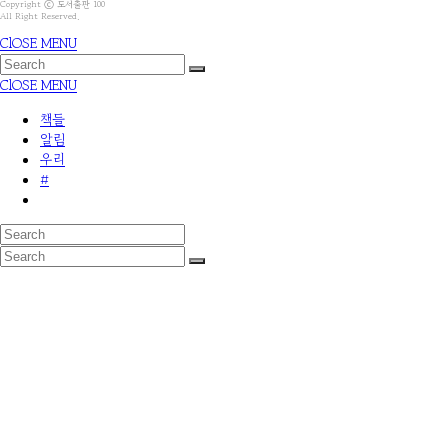
Copyright ⓒ 도서출판 100
All Right Reserved.
ClOSE MENU
ClOSE MENU
책들
알림
우리
#