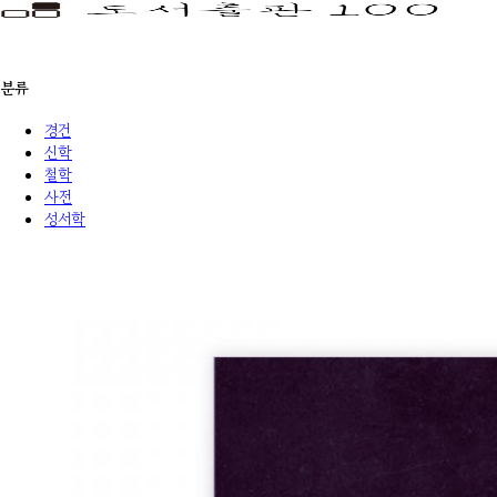
분류
경건
신학
철학
사전
성서학