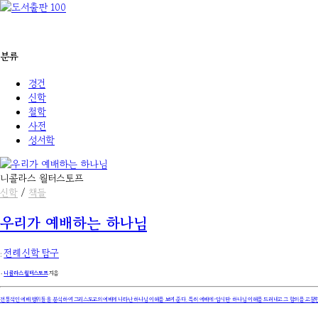
분류
경건
신학
철학
사전
성서학
니콜라스 월터스토프
신학
/
책들
우리가 예배하는 하나님
:
전례 신학 탐구
۰
니콜라스 월터스토프
지음
전통적인 예배 행위들을 분석하여 그리스도교의 예배에 나타난 하나님 이해를 보여 준다. 특히 예배에 ‘암시된’ 하나님 이해를 드러내고 그 함의를 고찰한