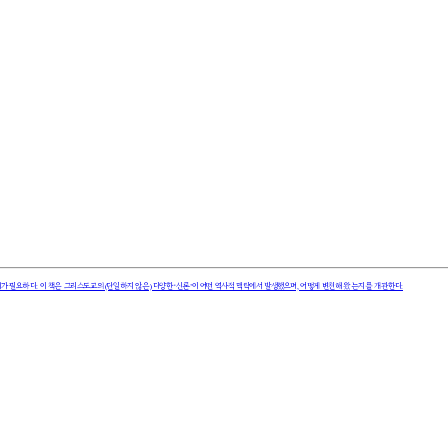
가 필요하다. 이 책은 그리스도교의 (단일하지 않은) 다양한 ‘신론’이 어떤 역사적 맥락에서 발생했으며, 어떻게 변천해 왔는지를 개관한다.