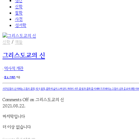
경건
신학
철학
사전
성서학
신학
/
책들
그리스도교의 신
:
역사적 개관
۰
폴 E. 카페츠
지음
서구인들의 신 이해는 그들의 문학, 역사, 철학, 문화에 깊이 스며 있다. 따라서 서구 문명과 문화를 이해하기 위해서는 그들의 신과 종교에 대한 이해
Comments Off
on 그리스도교의 신
2021.08.22.
마지막입니다
더 이상 없습니다