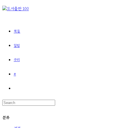
책들
알림
우리
#
분류