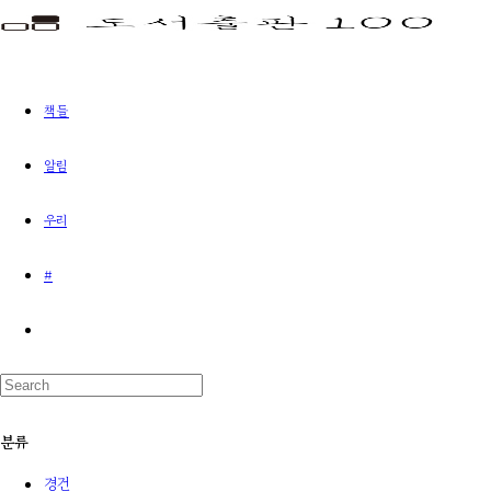
책들
알림
우리
#
분류
경건