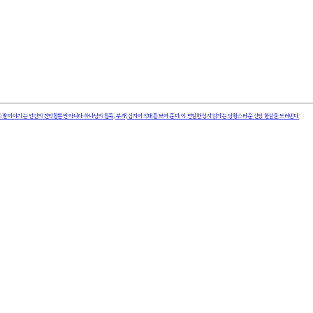
 딸 이야기는 인간의 잔악함뿐만 아니라 하나님의 침묵, 부재, 심지어 적대를 보여 준다. 이 면밀한 성서 읽기는 당황스러운 신앙 현실을 드러낸다.