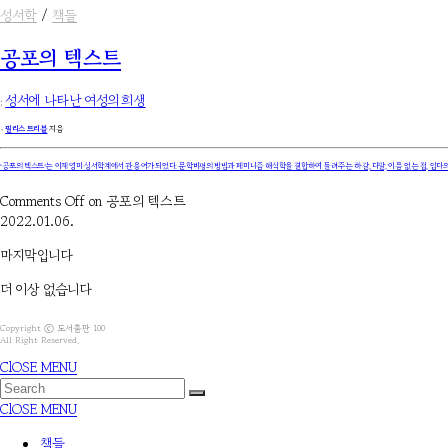
성서학
/
책들
공포의 텍스트
:
성서에 나타난 여성의 희생
۰
필리스 트리블
지음
‘공포의 텍스트’는 이제 영미 성서학계에서 관용어가 되었다. 문학비평의 방법과 페미니즘 해석학을 결합하여 들려주는 하갈, 다말, 이름 없는 첩, 입다의
Comments Off
on 공포의 텍스트
2022.01.06.
마지막입니다
더 이상 없습니다
Copyright ⓒ 도서출판 100
All Right Reserved.
ClOSE MENU
ClOSE MENU
책들