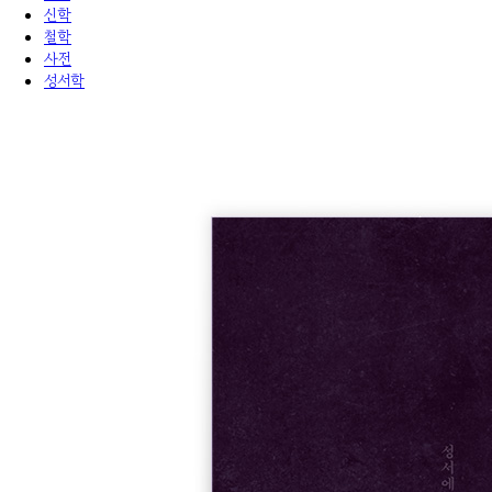
신학
철학
사전
성서학