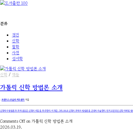
분류
경건
신학
철학
사전
성서학
신학
/
책들
가톨릭 신학 방법론 소개
۰
프랜시스 쉬슬러 피오렌자
지음
신학에서 방법론과 과제 설정은 신학의 내용을 좌우한다. 이 책은 그리스도교 신학의 과제와 방법론을 간략히 서술한다. 먼저 고전적인 신학 이해 및 
Comments Off
on 가톨릭 신학 방법론 소개
2026.03.19.