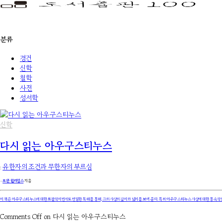
분류
경건
신학
철학
사전
성서학
신학
다시 읽는 아우구스티누스
:
유한자의 조건과 무한자의 부르심
۰
로완 윌리엄스
지음
이 책은 아우구스티누스에 대한 포괄적이면서도 면밀한 독해를 통해, 그의 사상의 깊이와 넓이를 보여 준다. 특히 아우구스티누스 사상에 대한 통속적인
Comments Off
on 다시 읽는 아우구스티누스