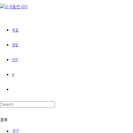
책들
알림
우리
#
분류
경건