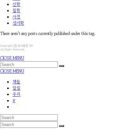
신학
철학
사전
성서학
There aren't any posts currently published under this tag.
Copyright ⓒ 도서출판 100
All Right Reserved.
ClOSE MENU
ClOSE MENU
책들
알림
우리
#