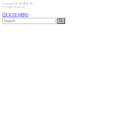
Copyright ⓒ 도서출판 100
All Right Reserved.
ClOSE MENU