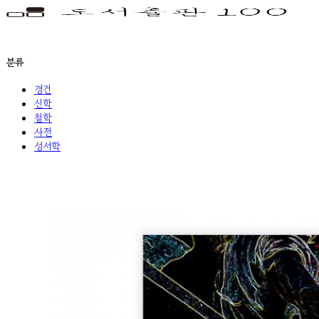
분류
경건
신학
철학
사전
성서학