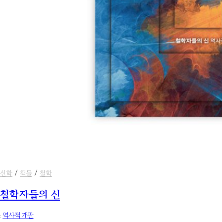
신학
/
책들
/
철학
철학자들의 신
:
역사적 개관