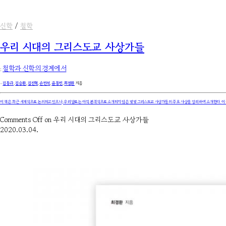
신학
/
철학
우리 시대의 그리스도교 사상가들
:
철학과 신학의 경계에서
۰
김동규
,
김승환
,
김진혁
,
손민석
,
윤동민
,
최경환
지음
이 책은 최근 세계적으로 논의되고 있으나, 우리말로는 아직 본격적으로 소개되지 않은 몇몇 그리스도교 사상가들의 주요 사상을 정리하여 소개한다. 이
Comments Off
on 우리 시대의 그리스도교 사상가들
2020.03.04.