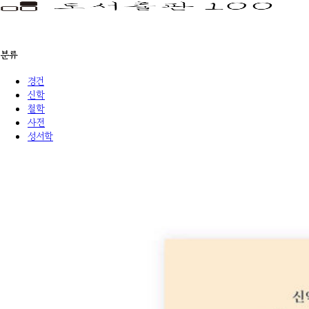
분류
경건
신학
철학
사전
성서학