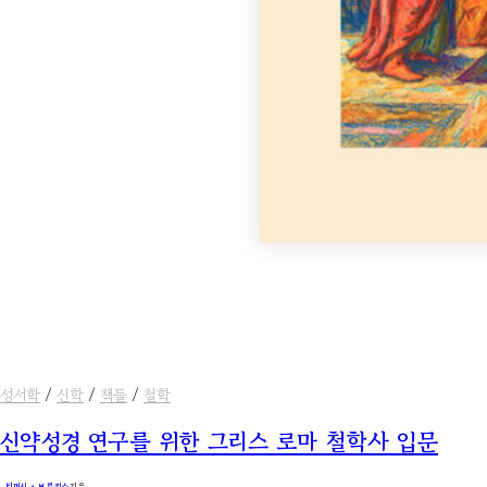
성서학
/
신학
/
책들
/
철학
신약성경 연구를 위한 그리스 로마 철학사 입문