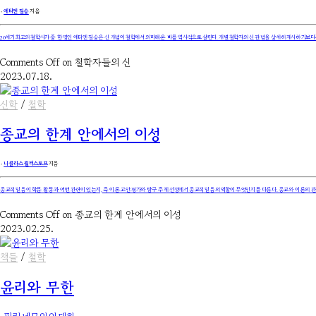
۰
에티엔 질송
지음
20세기 최고의 철학사가 중 한 명인 에티엔 질송은 신 개념이 철학에서 의미해 온 바를 역사적으로 살핀다. 개별 철학자의 신 관념을 상세히 제시하기보다
Comments Off
on 철학자들의 신
2023.07.18.
신학
/
철학
종교의 한계 안에서의 이성
۰
니콜라스 월터스토프
지음
종교적 믿음이 학문 활동과 어떤 관련이 있는지, 즉 이론 고안·평가와 탐구 주제 선정에서 종교적 믿음의 역할이 무엇인지를 다룬다. 종교와 이론의 
Comments Off
on 종교의 한계 안에서의 이성
2023.02.25.
책들
/
철학
윤리와 무한