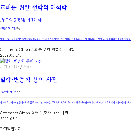
교회를 위한 철학적 해석학
:
누구의 공동체? 어떤 해석?
۰
메롤드 웨스트팔
지음
이 작은 책은 난해하기만 했던 철학적 해석학을 우리의 성서 읽기에 비추어 이해할 수 있도록 돕는다. 웨스트팔은 먼저 성서를 해석할 때 범하는 철학
Comments Off
on 교회를 위한 철학적 해석학
2019.03.14.
사전
/
신학
/
철학
철학·변증학 용어 사전
۰
C. 스티븐 에반스
지음
이 사전은 그리스도인들이 신학을 공부하면서 만나게 되는 주요 철학·변증학 용어 및 인물을 간단명료하게 설명한다. 이 책은 학생과 연구자들이 신학을 
Comments Off
on 철학·변증학 용어 사전
2019.03.14.
마지막입니다