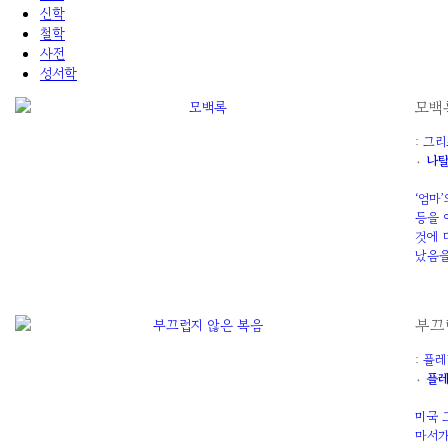
신학
철학
사전
성서학
모백
:
그리
۰
나탈
‘엄마
등을 
것에 
났음을
부끄
:
플레
۰
플레
미국 
마서가