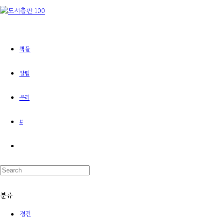
책들
알림
우리
#
분류
경건