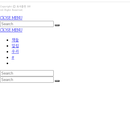
Copyright ⓒ 도서출판 100
All Right Reserved.
ClOSE MENU
ClOSE MENU
책들
알림
우리
#