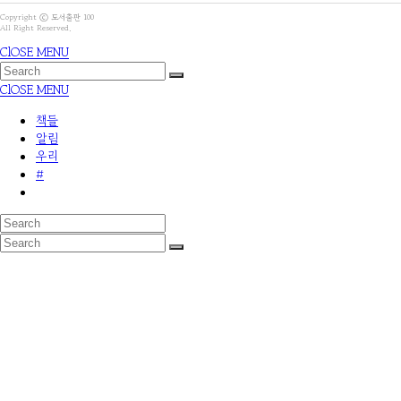
Copyright ⓒ 도서출판 100
All Right Reserved.
ClOSE MENU
ClOSE MENU
책들
알림
우리
#