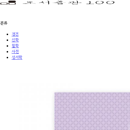
분류
경건
신학
철학
사전
성서학