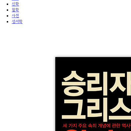
신학
철학
사전
성서학