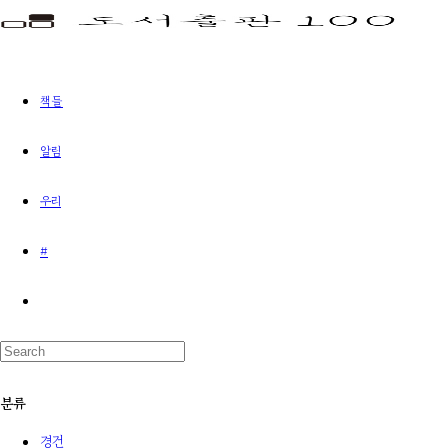
책들
알림
우리
#
분류
경건