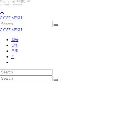
Copyright ⓒ 도서출판 100
All Right Reserved.
ClOSE MENU
ClOSE MENU
책들
알림
우리
#