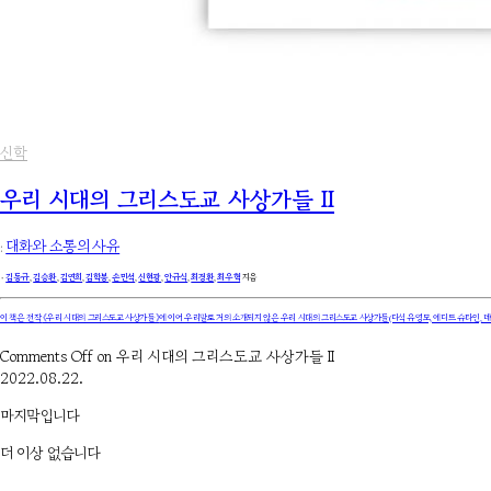
신학
우리 시대의 그리스도교 사상가들 II
:
대화와 소통의 사유
۰
김동규
,
김승환
,
김연희
,
김학봉
,
손민석
,
신현광
,
안규식
,
최경환
,
최우혁
지음
이 책은 전작
《우리 시대의 그리스도교 사상가들》
에 이어 우리말로 거의 소개되지 않은 우리 시대의 그리스도교 사상가들(다석 유영모, 에디트 슈타인, 데이
Comments Off
on 우리 시대의 그리스도교 사상가들 II
2022.08.22.
마지막입니다
더 이상 없습니다