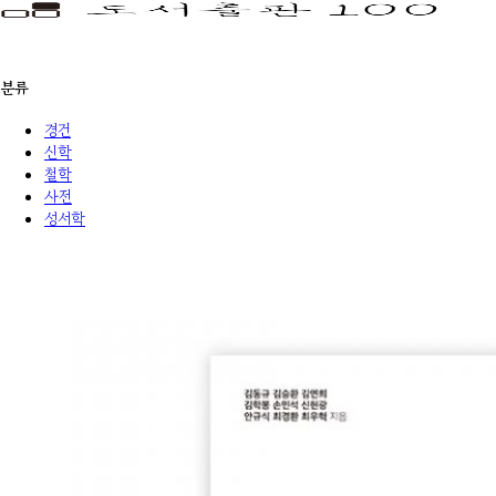
분류
경건
신학
철학
사전
성서학