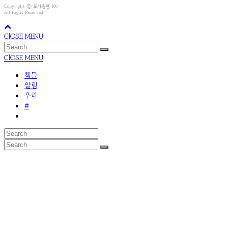
Copyright ⓒ 도서출판 100
All Right Reserved.
ClOSE MENU
ClOSE MENU
책들
알림
우리
#