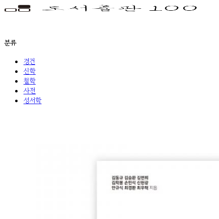
분류
경건
신학
철학
사전
성서학