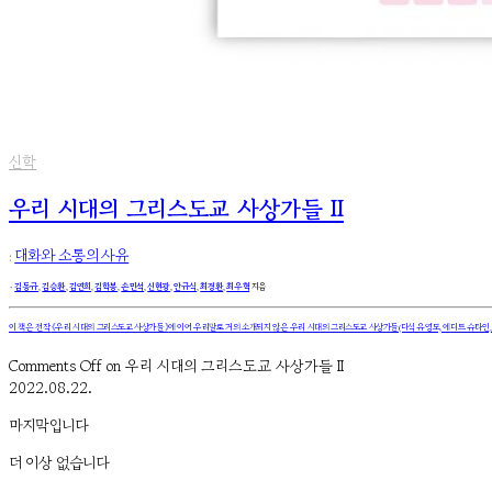
신학
우리 시대의 그리스도교 사상가들 II
:
대화와 소통의 사유
۰
김동규
,
김승환
,
김연희
,
김학봉
,
손민석
,
신현광
,
안규식
,
최경환
,
최우혁
지음
이 책은 전작
《우리 시대의 그리스도교 사상가들》
에 이어 우리말로 거의 소개되지 않은 우리 시대의 그리스도교 사상가들(다석 유영모, 에디트 슈타인, 데
Comments Off
on 우리 시대의 그리스도교 사상가들 II
2022.08.22.
마지막입니다
더 이상 없습니다