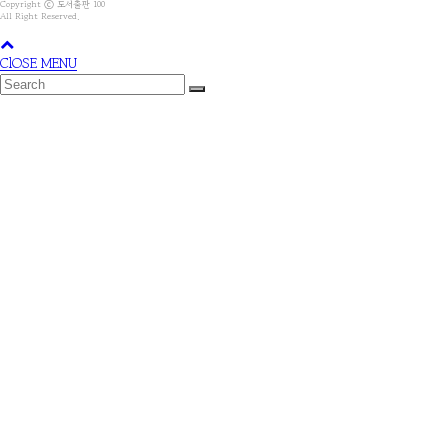
Copyright ⓒ 도서출판 100
All Right Reserved.
ClOSE MENU