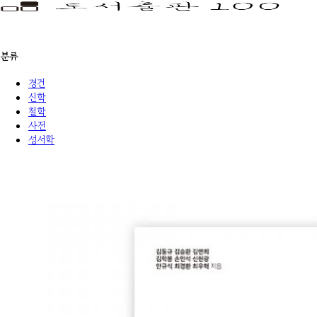
분류
경건
신학
철학
사전
성서학