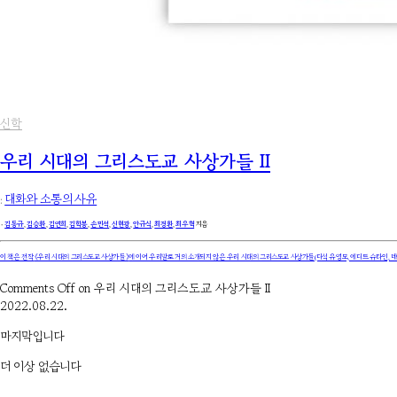
신학
우리 시대의 그리스도교 사상가들 II
:
대화와 소통의 사유
۰
김동규
,
김승환
,
김연희
,
김학봉
,
손민석
,
신현광
,
안규식
,
최경환
,
최우혁
지음
이 책은 전작
《우리 시대의 그리스도교 사상가들》
에 이어 우리말로 거의 소개되지 않은 우리 시대의 그리스도교 사상가들(다석 유영모, 에디트 슈타인, 데이
Comments Off
on 우리 시대의 그리스도교 사상가들 II
2022.08.22.
마지막입니다
더 이상 없습니다