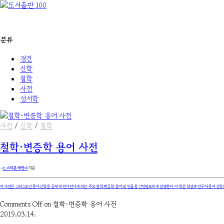
분류
경건
신학
철학
사전
성서학
사전
/
신학
/
철학
철학·변증학 용어 사전
۰
C. 스티븐 에반스
지음
이 사전은 그리스도인들이 신학을 공부하면서 만나게 되는 주요 철학·변증학 용어 및 인물을 간단명료하게 설명한다. 이 책은 학생과 연구자들이 신학을 
Comments Off
on 철학·변증학 용어 사전
2019.03.14.