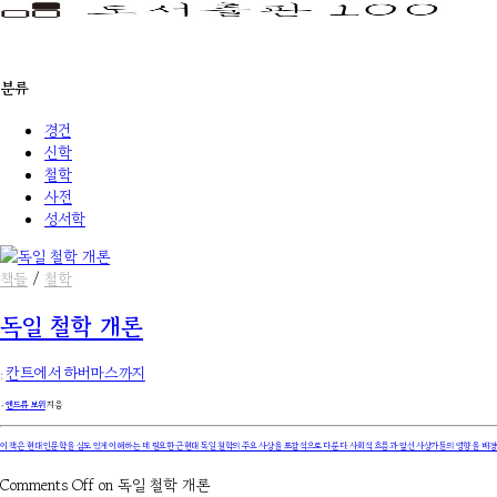
분류
경건
신학
철학
사전
성서학
책들
/
철학
독일 철학 개론
:
칸트에서 하버마스까지
۰
앤드류 보위
지음
이 책은 현대 인문학을 심도 있게 이해하는 데 필요한 근현대 독일 철학의 주요 사상을 포괄적으로 다룬다. 사회적 흐름과 앞선 사상가들의 영향을 배경
Comments Off
on 독일 철학 개론