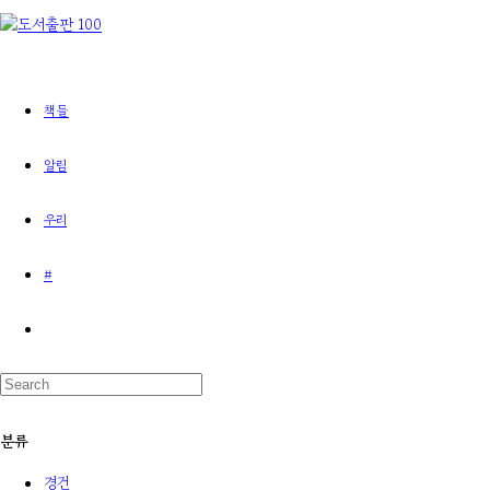
책들
알림
우리
#
분류
경건