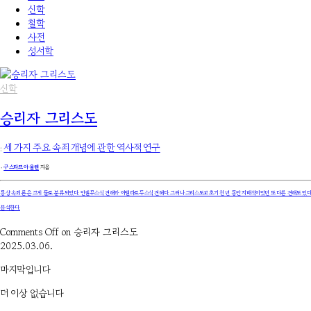
신학
철학
사전
성서학
신학
승리자 그리스도
:
세 가지 주요 속죄 개념에 관한 역사적 연구
۰
구스타프 아울렌
지음
통상 속죄론은 크게 둘로 분류되었다. 안셀무스식 견해와 아벨라르두스식 견해다. 그러나 그리스도교 초기 천 년 동안 지배적이었던 또 다른 견해도 있다.
분석한다.
Comments Off
on 승리자 그리스도
2025.03.06.
마지막입니다
더 이상 없습니다