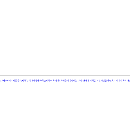
 그리스도께서 인류를 속박하는 적대 세력과 싸워 승리하여 속죄, 곧 화해를 이루신다는 ‘고전’ 견해다. 이 책은 고전 개념을 중심으로 세 가지 속죄 