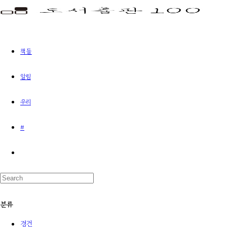
책들
알림
우리
#
분류
경건