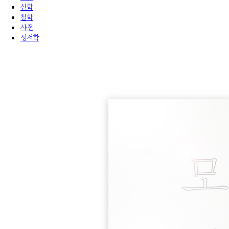
신학
철학
사전
성서학