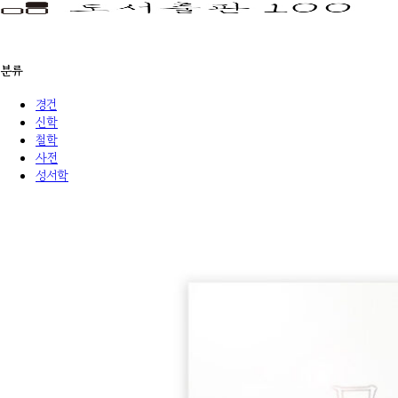
분류
경건
신학
철학
사전
성서학