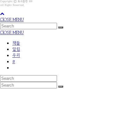
Copyright ⓒ 도서출판 100
All Right Reserved.
ClOSE MENU
ClOSE MENU
책들
알림
우리
#