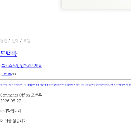
경건
/
신학
/
책들
모백록
:
그리스도인 엄마의 고백록
۰
나탈리 칸스
지음
‘엄마’의 자리는 우리의 하나님 이해를 어떻게 바꾸어 놓는가? 칸스는 아이를 양육하며 겪는 내적 갈등을 아우구스티누스의 《고백록》과 더불어 하나씩 
Comments Off
on 모백록
2026.05.27.
마지막입니다
더 이상 없습니다