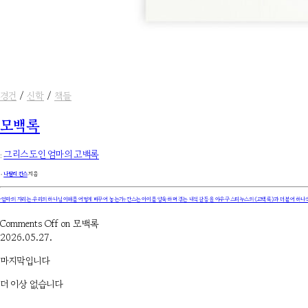
경건
/
신학
/
책들
모백록
:
그리스도인 엄마의 고백록
۰
나탈리 칸스
지음
‘엄마’의 자리는 우리의 하나님 이해를 어떻게 바꾸어 놓는가? 칸스는 아이를 양육하며 겪는 내적 갈등을 아우구스티누스의 《고백록》과 더불어 하나씩 
Comments Off
on 모백록
2026.05.27.
마지막입니다
더 이상 없습니다