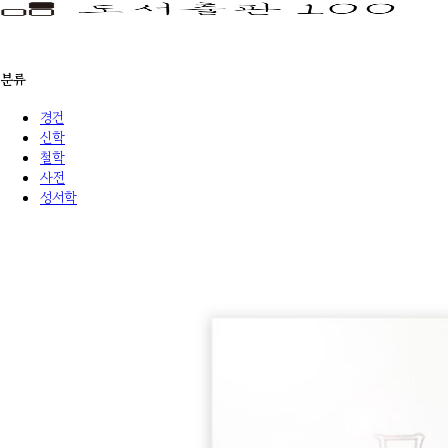
분류
경건
신학
철학
사전
성서학