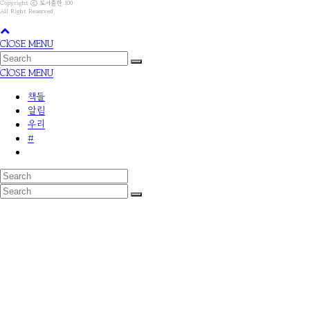
Copyright ⓒ 도서출판 100
All Right Reserved.
ClOSE MENU
ClOSE MENU
책들
알림
우리
#