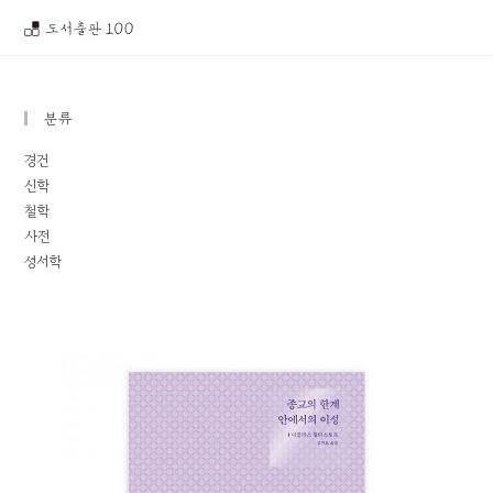
분류
경건
신학
철학
사전
성서학