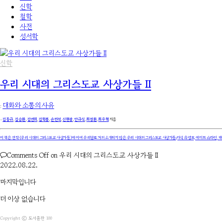
신학
철학
사전
성서학
신학
우리 시대의 그리스도교 사상가들 II
:
대화와 소통의 사유
۰
김동규
,
김승환
,
김연희
,
김학봉
,
손민석
,
신현광
,
안규식
,
최경환
,
최우혁
지음
이 책은 전작
《우리 시대의 그리스도교 사상가들》
에 이어 우리말로 거의 소개되지 않은 우리 시대의 그리스도교 사상가들(다석 유영모, 에디트 슈타인, 데이
Comments Off
on 우리 시대의 그리스도교 사상가들 II
2022.08.22.
마지막입니다
더 이상 없습니다
Copyright ⓒ 도서출판 100