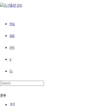
책들
알림
우리
#
분류
경건