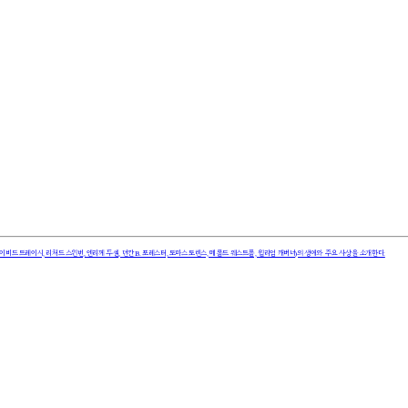
비드 트레이시, 리처드 스윈번, 엔리께 두셀, 던칸 B. 포레스터, 토마스 토렌스, 메롤드 웨스트폴, 윌리엄 캐버너)의 생애와 주요 사상을 소개한다.